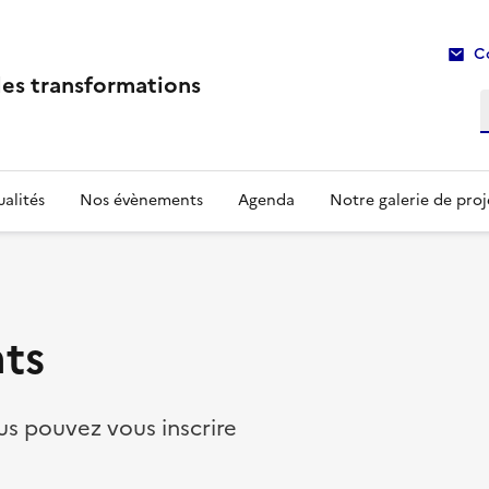
C
les transformations
R
alités
Nos évènements
Agenda
Notre galerie de proj
ts
s pouvez vous inscrire