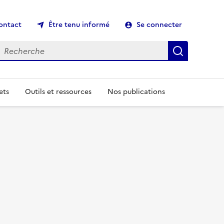
ontact
Être tenu informé
Se connecter
echerche
Recherch
ets
Outils et ressources
Nos publications