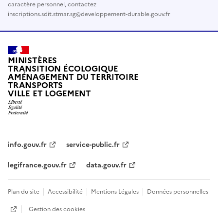
caractère personnel, contactez
inscriptions.sdit.stmar.sg@developpement-durable.gouv.fr
MINISTÈRES
TRANSITION ÉCOLOGIQUE
AMÉNAGEMENT DU TERRITOIRE
TRANSPORTS
VILLE ET LOGEMENT
info.gouv.fr
service-public.fr
legifrance.gouv.fr
data.gouv.fr
Plan du site
Accessibilité
Mentions Légales
Données personnelles
Gestion des cookies