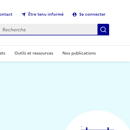
ontact
Être tenu informé
Se connecter
echerche
Recherch
ets
Outils et ressources
Nos publications