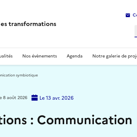
C
les transformations
R
alités
Nos évènements
Agenda
Notre galerie de proj
unication symbiotique
Le 13 avr. 2026
le 8 août 2026
itions : Communication