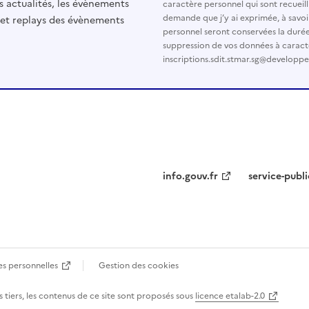
s actualités, les évènements
caractère personnel qui sont recueilli
demande que j’y ai exprimée, à savoi
 et replays des évènements
personnel seront conservées la durée d
suppression de vos données à caract
inscriptions.sdit.stmar.sg@developp
info.gouv.fr
service-publi
s personnelles
Gestion des cookies
 tiers, les contenus de ce site sont proposés sous
licence etalab-2.0