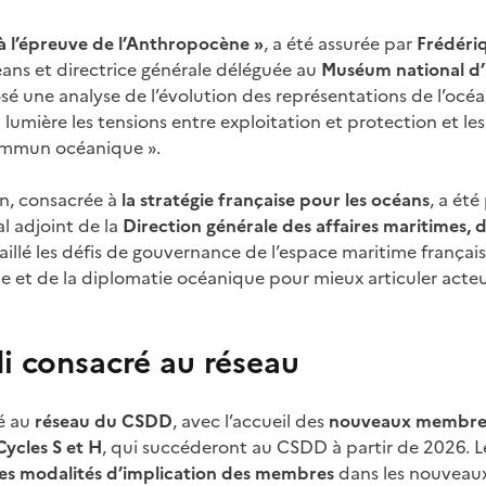
 à l’épreuve de l’Anthropocène »
, a été assurée par
Frédéri
ns et directrice générale déléguée au
Muséum national d’H
sé une analyse de l’évolution des représentations de l’océ
lumière les tensions entre exploitation et protection et les 
ommun océanique ».
n, consacrée à
la stratégie française pour les océans
, a ét
al adjoint de la
Direction générale des affaires maritimes, 
illé les défis de gouvernance de l’espace maritime français 
e et de la diplomatie océanique pour mieux articuler acteu
i consacré au réseau
ié au
réseau du CSDD
, avec l’accueil des
nouveaux membres
Cycles S et H
, qui succéderont au CSDD à partir de 2026. 
les modalités d’implication des membres
dans les nouveaux