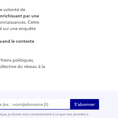
ne volonté de
enrichissant par une
connaissances. Cette
dé sur une enquête
quand le contexte
freins politiques,
llective du réseau à la
 (ex. : nom@domaine.fr)
*
S'abonner
nique, je donne mon consentement à ce que mes données à