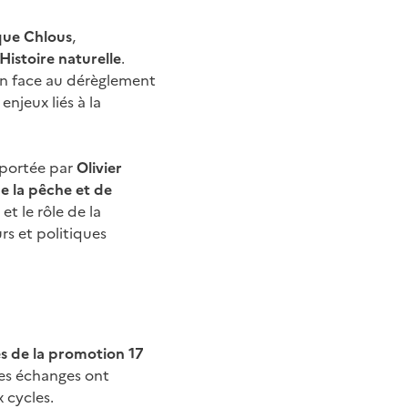
que Chlous
,
istoire naturelle
.
an face au dérèglement
enjeux liés à la
é portée par
Olivier
de la pêche et de
et le rôle de la
rs et politiques
 de la promotion 17
Les échanges ont
 cycles.