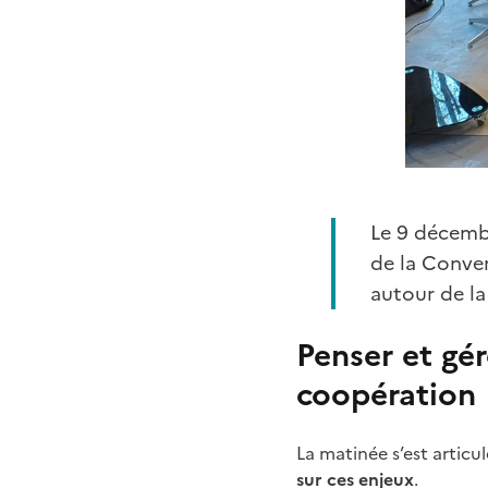
Le 9 décembr
de la Conver
autour de l
Penser et gér
coopération
La matinée s’est artic
sur ces enjeux
.