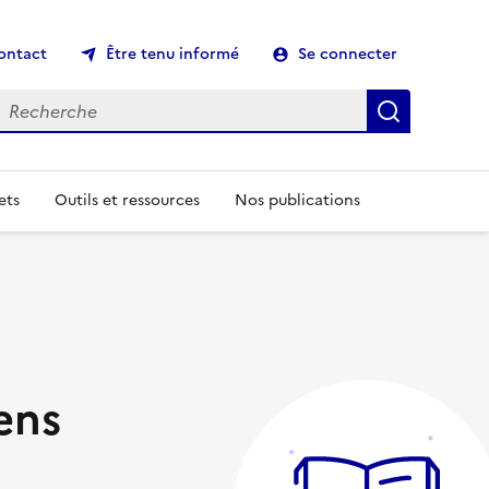
ontact
Être tenu informé
Se connecter
echerche
Recherch
ets
Outils et ressources
Nos publications
ens